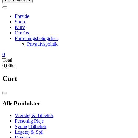
Forside
Shop
Kurv
Om Os
Forretningsbetingelser
Privatlivspolitik
0
Total
0,00kr.
Cart
Catalog
Menu
Alle Produkter
Værktøj & Tilbehør
Personlig Pleje
Syning Tilbehør
Legetøj & Spil
Diverse