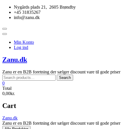
Skip
Nygårds plads 21, 2605 Brøndby
to
+45 31835267
content
info@zanu.dk
Topbar
Menu
Min Konto
Log ind
Zanu.dk
Zanu er en B2B foretning der sælger discount vare til gode priser
Search
Search
for:
0
Total
0,00kr.
Cart
Zanu.dk
Zanu er en B2B foretning der sælger discount vare til gode priser
Alle Produkter