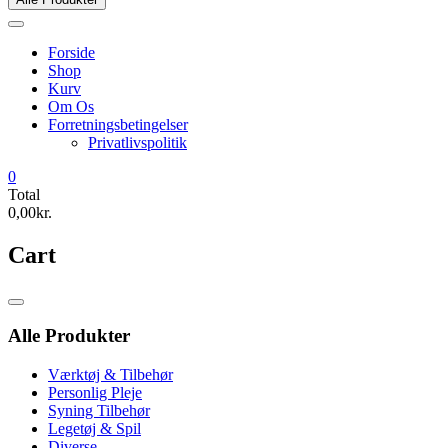
Forside
Shop
Kurv
Om Os
Forretningsbetingelser
Privatlivspolitik
0
Total
0,00kr.
Cart
Catalog
Menu
Alle Produkter
Værktøj & Tilbehør
Personlig Pleje
Syning Tilbehør
Legetøj & Spil
Diverse