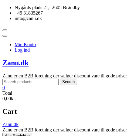
Skip
Nygårds plads 21, 2605 Brøndby
to
+45 31835267
content
info@zanu.dk
Topbar
Menu
Min Konto
Log ind
Zanu.dk
Zanu er en B2B foretning der sælger discount vare til gode priser
Search
Search
for:
0
Total
0,00kr.
Cart
Zanu.dk
Zanu er en B2B foretning der sælger discount vare til gode priser
Alle Produkter