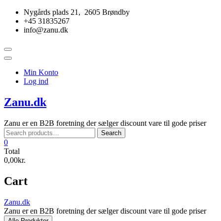
Skip
Nygårds plads 21, 2605 Brøndby
to
+45 31835267
content
info@zanu.dk
Topbar
Menu
Min Konto
Log ind
Zanu.dk
Zanu er en B2B foretning der sælger discount vare til gode priser
Search
Search
for:
0
Total
0,00kr.
Cart
Zanu.dk
Zanu er en B2B foretning der sælger discount vare til gode priser
Alle Produkter