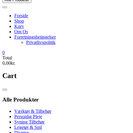
Forside
Shop
Kurv
Om Os
Forretningsbetingelser
Privatlivspolitik
0
Total
0,00kr.
Cart
Catalog
Menu
Alle Produkter
Værktøj & Tilbehør
Personlig Pleje
Syning Tilbehør
Legetøj & Spil
Diverse