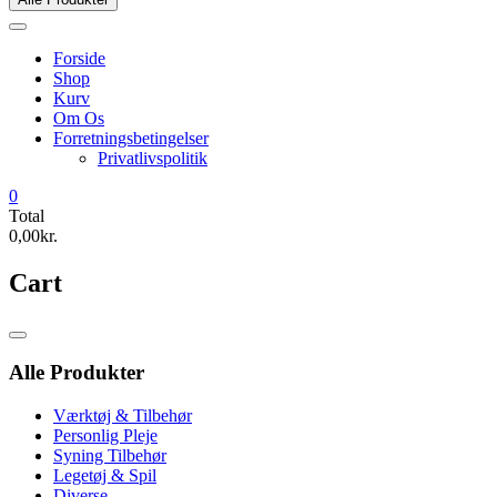
Forside
Shop
Kurv
Om Os
Forretningsbetingelser
Privatlivspolitik
0
Total
0,00kr.
Cart
Catalog
Menu
Alle Produkter
Værktøj & Tilbehør
Personlig Pleje
Syning Tilbehør
Legetøj & Spil
Diverse