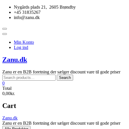
Skip
Nygårds plads 21, 2605 Brøndby
to
+45 31835267
content
info@zanu.dk
Topbar
Menu
Min Konto
Log ind
Zanu.dk
Zanu er en B2B foretning der sælger discount vare til gode priser
Search
Search
for:
0
Total
0,00kr.
Cart
Zanu.dk
Zanu er en B2B foretning der sælger discount vare til gode priser
Alle Produkter