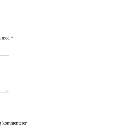
et med
*
eg kommenterer.