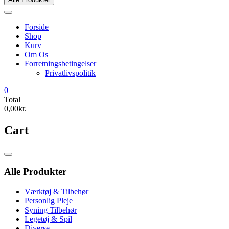
Forside
Shop
Kurv
Om Os
Forretningsbetingelser
Privatlivspolitik
0
Total
0,00kr.
Cart
Catalog
Menu
Alle Produkter
Værktøj & Tilbehør
Personlig Pleje
Syning Tilbehør
Legetøj & Spil
Diverse