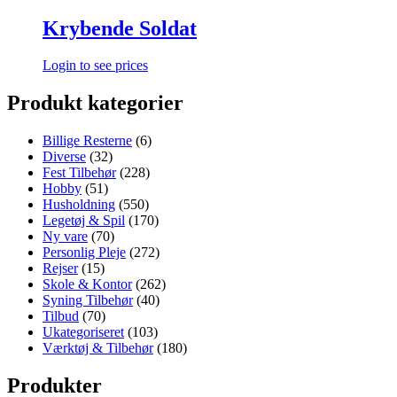
Krybende Soldat
Login to see prices
Produkt kategorier
Billige Resterne
(6)
Diverse
(32)
Fest Tilbehør
(228)
Hobby
(51)
Husholdning
(550)
Legetøj & Spil
(170)
Ny vare
(70)
Personlig Pleje
(272)
Rejser
(15)
Skole & Kontor
(262)
Syning Tilbehør
(40)
Tilbud
(70)
Ukategoriseret
(103)
Værktøj & Tilbehør
(180)
Produkter