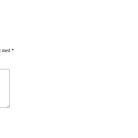
et med
*