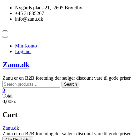
Skip
Nygårds plads 21, 2605 Brøndby
to
+45 31835267
content
info@zanu.dk
Topbar
Menu
Min Konto
Log ind
Zanu.dk
Zanu er en B2B foretning der sælger discount vare til gode priser
Search
Search
for:
0
Total
0,00kr.
Cart
Zanu.dk
Zanu er en B2B foretning der sælger discount vare til gode priser
Alle Produkter