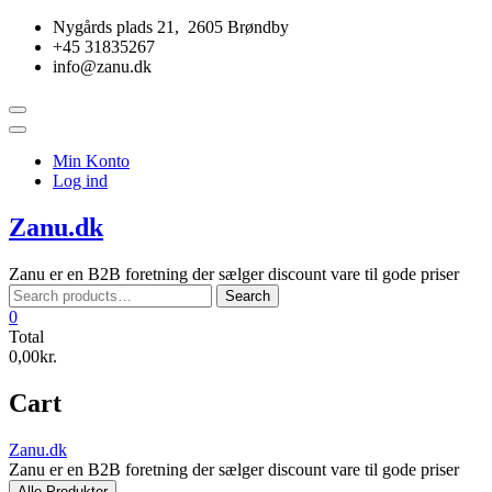
Skip
Nygårds plads 21, 2605 Brøndby
to
+45 31835267
content
info@zanu.dk
Topbar
Menu
Min Konto
Log ind
Zanu.dk
Zanu er en B2B foretning der sælger discount vare til gode priser
Search
Search
for:
0
Total
0,00kr.
Cart
Zanu.dk
Zanu er en B2B foretning der sælger discount vare til gode priser
Alle Produkter