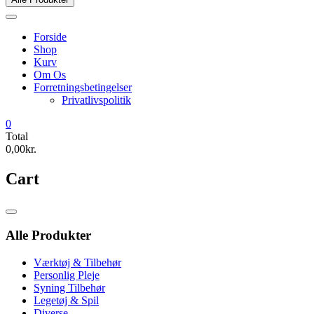
Forside
Shop
Kurv
Om Os
Forretningsbetingelser
Privatlivspolitik
0
Total
0,00kr.
Cart
Catalog
Menu
Alle Produkter
Værktøj & Tilbehør
Personlig Pleje
Syning Tilbehør
Legetøj & Spil
Diverse