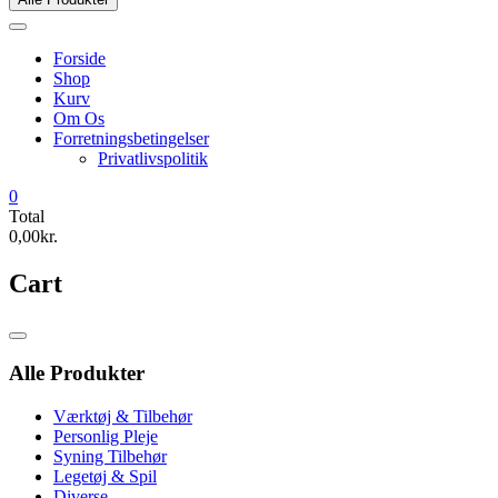
Forside
Shop
Kurv
Om Os
Forretningsbetingelser
Privatlivspolitik
0
Total
0,00kr.
Cart
Catalog
Menu
Alle Produkter
Værktøj & Tilbehør
Personlig Pleje
Syning Tilbehør
Legetøj & Spil
Diverse