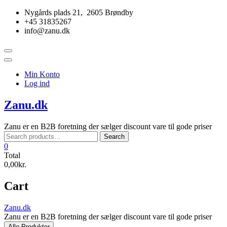
Skip
Nygårds plads 21, 2605 Brøndby
to
+45 31835267
content
info@zanu.dk
Topbar
Menu
Min Konto
Log ind
Zanu.dk
Zanu er en B2B foretning der sælger discount vare til gode priser
Search
Search
for:
0
Total
0,00kr.
Cart
Zanu.dk
Zanu er en B2B foretning der sælger discount vare til gode priser
Alle Produkter