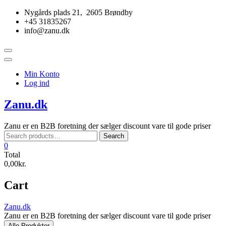
Skip
Nygårds plads 21, 2605 Brøndby
to
+45 31835267
content
info@zanu.dk
Topbar
Menu
Min Konto
Log ind
Zanu.dk
Zanu er en B2B foretning der sælger discount vare til gode priser
Search
Search
for:
0
Total
0,00kr.
Cart
Zanu.dk
Zanu er en B2B foretning der sælger discount vare til gode priser
Alle Produkter