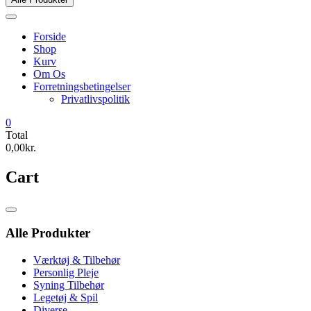
Forside
Shop
Kurv
Om Os
Forretningsbetingelser
Privatlivspolitik
0
Total
0,00kr.
Cart
Catalog
Menu
Alle Produkter
Værktøj & Tilbehør
Personlig Pleje
Syning Tilbehør
Legetøj & Spil
Diverse