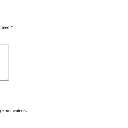
et med
*
eg kommenterer.