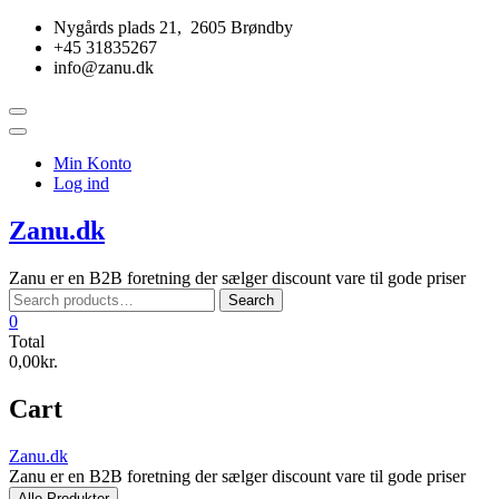
Skip
Nygårds plads 21, 2605 Brøndby
to
+45 31835267
content
info@zanu.dk
Topbar
Menu
Min Konto
Log ind
Zanu.dk
Zanu er en B2B foretning der sælger discount vare til gode priser
Search
Search
for:
0
Total
0,00kr.
Cart
Zanu.dk
Zanu er en B2B foretning der sælger discount vare til gode priser
Alle Produkter