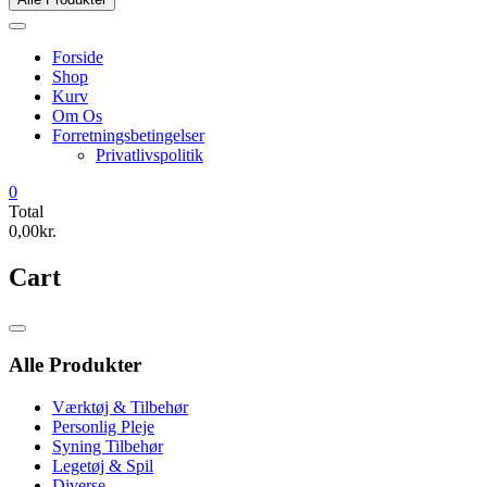
Forside
Shop
Kurv
Om Os
Forretningsbetingelser
Privatlivspolitik
0
Total
0,00kr.
Cart
Catalog
Menu
Alle Produkter
Værktøj & Tilbehør
Personlig Pleje
Syning Tilbehør
Legetøj & Spil
Diverse