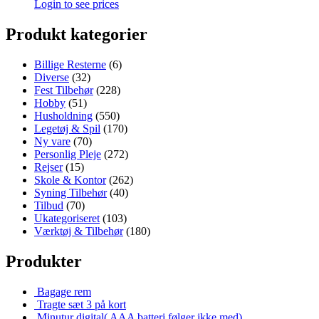
Login to see prices
Produkt kategorier
Billige Resterne
(6)
Diverse
(32)
Fest Tilbehør
(228)
Hobby
(51)
Husholdning
(550)
Legetøj & Spil
(170)
Ny vare
(70)
Personlig Pleje
(272)
Rejser
(15)
Skole & Kontor
(262)
Syning Tilbehør
(40)
Tilbud
(70)
Ukategoriseret
(103)
Værktøj & Tilbehør
(180)
Produkter
Bagage rem
Tragte sæt 3 på kort
Minutur digital( AAA batteri følger ikke med)