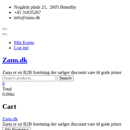
Skip
Nygårds plads 21, 2605 Brøndby
to
+45 31835267
content
info@zanu.dk
Topbar
Menu
Min Konto
Log ind
Zanu.dk
Zanu er en B2B foretning der sælger discount vare til gode priser
Search
Search
for:
0
Total
0,00kr.
Cart
Zanu.dk
Zanu er en B2B foretning der sælger discount vare til gode priser
Alle Produkter