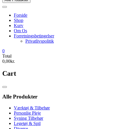
Forside
Shop
Kurv
Om Os
Forretningsbetingelser
Privatlivspolitik
0
Total
0,00kr.
Cart
Catalog
Menu
Alle Produkter
Værktøj & Tilbehør
Personlig Pleje
Syning Tilbehør
Legetøj & Spil
Diverse