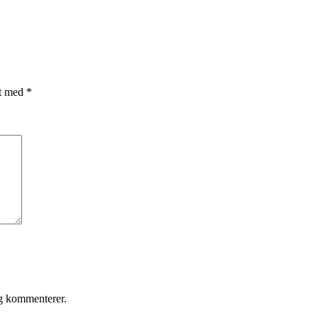
et med
*
eg kommenterer.