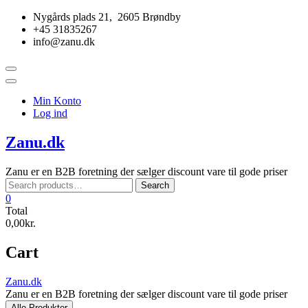
Skip
Nygårds plads 21, 2605 Brøndby
to
+45 31835267
content
info@zanu.dk
Topbar
Menu
Min Konto
Log ind
Zanu.dk
Zanu er en B2B foretning der sælger discount vare til gode priser
Search
Search
for:
0
Total
0,00kr.
Cart
Zanu.dk
Zanu er en B2B foretning der sælger discount vare til gode priser
Alle Produkter