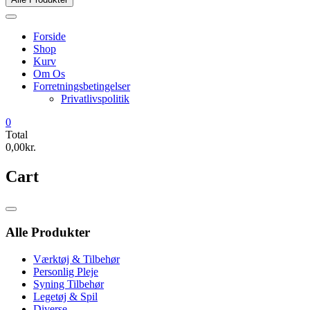
Forside
Shop
Kurv
Om Os
Forretningsbetingelser
Privatlivspolitik
0
Total
0,00kr.
Cart
Catalog
Menu
Alle Produkter
Værktøj & Tilbehør
Personlig Pleje
Syning Tilbehør
Legetøj & Spil
Diverse