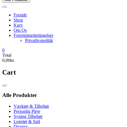
Forside
Shop
Kurv
Om Os
Forretningsbetingelser
Privatlivspolitik
0
Total
0,00kr.
Cart
Catalog
Menu
Alle Produkter
Værktøj & Tilbehør
Personlig Pleje
Syning Tilbehør
Legetøj & Spil
Diverse