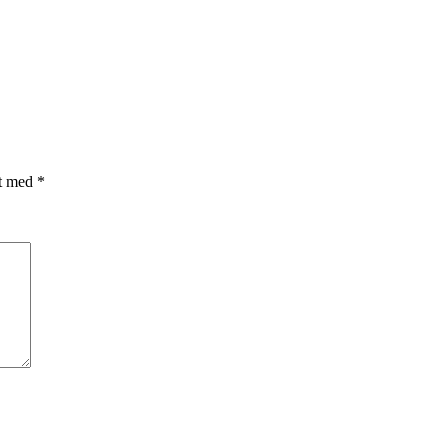
et med
*