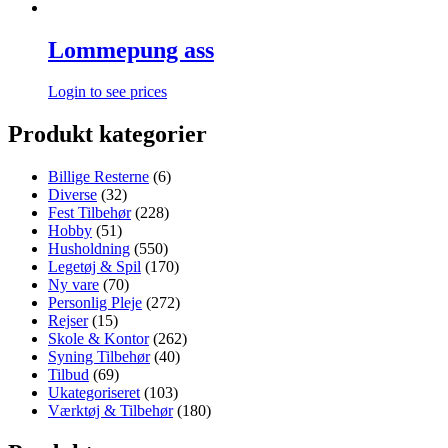
Lommepung ass
Login to see prices
Produkt kategorier
Billige Resterne
(6)
Diverse
(32)
Fest Tilbehør
(228)
Hobby
(51)
Husholdning
(550)
Legetøj & Spil
(170)
Ny vare
(70)
Personlig Pleje
(272)
Rejser
(15)
Skole & Kontor
(262)
Syning Tilbehør
(40)
Tilbud
(69)
Ukategoriseret
(103)
Værktøj & Tilbehør
(180)