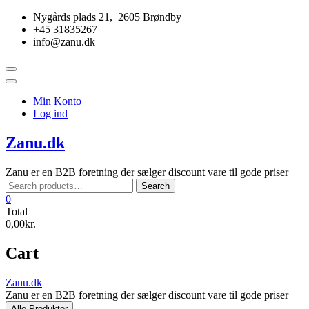
Skip
Nygårds plads 21, 2605 Brøndby
to
+45 31835267
content
info@zanu.dk
Topbar
Menu
Min Konto
Log ind
Zanu.dk
Zanu er en B2B foretning der sælger discount vare til gode priser
Search
Search
for:
0
Total
0,00kr.
Cart
Zanu.dk
Zanu er en B2B foretning der sælger discount vare til gode priser
Alle Produkter