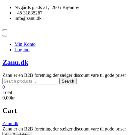
Skip
Nygårds plads 21, 2605 Brøndby
to
+45 31835267
content
info@zanu.dk
Topbar
Menu
Min Konto
Log ind
Zanu.dk
Zanu er en B2B foretning der sælger discount vare til gode priser
Search
Search
for:
0
Total
0,00kr.
Cart
Zanu.dk
Zanu er en B2B foretning der sælger discount vare til gode priser
Alle Produkter