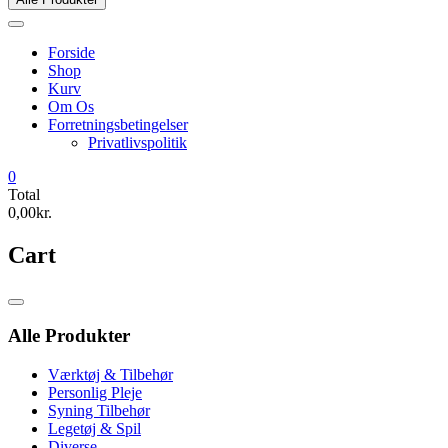
Forside
Shop
Kurv
Om Os
Forretningsbetingelser
Privatlivspolitik
0
Total
0,00kr.
Cart
Catalog
Menu
Alle Produkter
Værktøj & Tilbehør
Personlig Pleje
Syning Tilbehør
Legetøj & Spil
Diverse