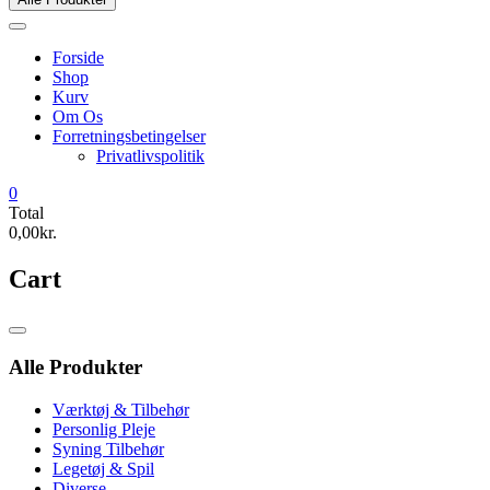
Forside
Shop
Kurv
Om Os
Forretningsbetingelser
Privatlivspolitik
0
Total
0,00kr.
Cart
Catalog
Menu
Alle Produkter
Værktøj & Tilbehør
Personlig Pleje
Syning Tilbehør
Legetøj & Spil
Diverse