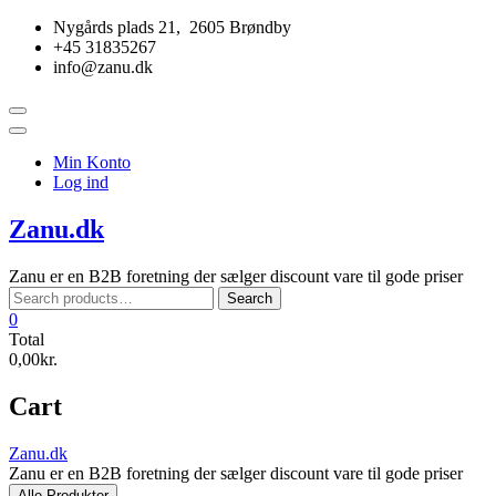
Skip
Nygårds plads 21, 2605 Brøndby
to
+45 31835267
content
info@zanu.dk
Topbar
Menu
Min Konto
Log ind
Zanu.dk
Zanu er en B2B foretning der sælger discount vare til gode priser
Search
Search
for:
0
Total
0,00kr.
Cart
Zanu.dk
Zanu er en B2B foretning der sælger discount vare til gode priser
Alle Produkter