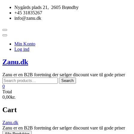
Skip
Nygårds plads 21, 2605 Brøndby
to
+45 31835267
content
info@zanu.dk
Topbar
Menu
Min Konto
Log ind
Zanu.dk
Zanu er en B2B foretning der sælger discount vare til gode priser
Search
Search
for:
0
Total
0,00kr.
Cart
Zanu.dk
Zanu er en B2B foretning der sælger discount vare til gode priser
Alle Produkter