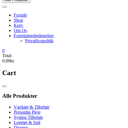
Forside
Shop
Kurv
Om Os
Forretningsbetingelser
Privatlivspolitik
0
Total
0,00kr.
Cart
Catalog
Menu
Alle Produkter
Værktøj & Tilbehør
Personlig Pleje
Syning Tilbehør
Legetøj & Spil
Diverse