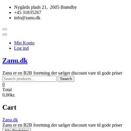
Skip
Nygårds plads 21, 2605 Brøndby
to
+45 31835267
content
info@zanu.dk
Topbar
Menu
Min Konto
Log ind
Zanu.dk
Zanu er en B2B foretning der sælger discount vare til gode priser
Search
Search
for:
0
Total
0,00kr.
Cart
Zanu.dk
Zanu er en B2B foretning der sælger discount vare til gode priser
Alle Produkter