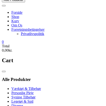
Forside
Shop
Kurv
Om Os
Forretningsbetingelser
Privatlivspolitik
0
Total
0,00kr.
Cart
Catalog
Menu
Alle Produkter
Værktøj & Tilbehør
Personlig Pleje
Syning Tilbehør
Legetøj & Spil
Diverse