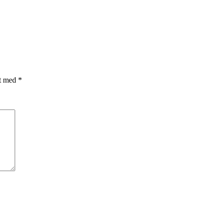
et med
*