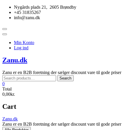
Skip
Nygårds plads 21, 2605 Brøndby
to
+45 31835267
content
info@zanu.dk
Topbar
Menu
Min Konto
Log ind
Zanu.dk
Zanu er en B2B foretning der sælger discount vare til gode priser
Search
Search
for:
0
Total
0,00kr.
Cart
Zanu.dk
Zanu er en B2B foretning der sælger discount vare til gode priser
Alle Produkter