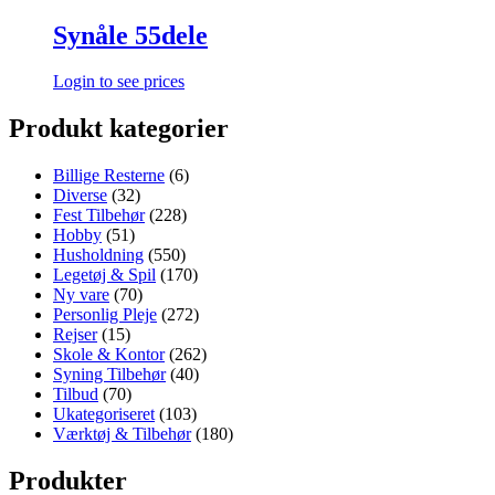
Synåle 55dele
Login to see prices
Produkt kategorier
Billige Resterne
(6)
Diverse
(32)
Fest Tilbehør
(228)
Hobby
(51)
Husholdning
(550)
Legetøj & Spil
(170)
Ny vare
(70)
Personlig Pleje
(272)
Rejser
(15)
Skole & Kontor
(262)
Syning Tilbehør
(40)
Tilbud
(70)
Ukategoriseret
(103)
Værktøj & Tilbehør
(180)
Produkter