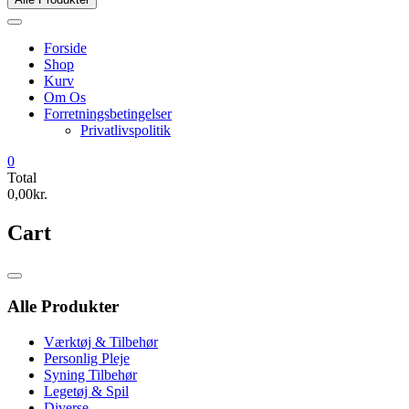
Forside
Shop
Kurv
Om Os
Forretningsbetingelser
Privatlivspolitik
0
Total
0,00kr.
Cart
Catalog
Menu
Alle Produkter
Værktøj & Tilbehør
Personlig Pleje
Syning Tilbehør
Legetøj & Spil
Diverse