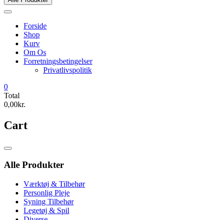
Forside
Shop
Kurv
Om Os
Forretningsbetingelser
Privatlivspolitik
0
Total
0,00kr.
Cart
Catalog
Menu
Alle Produkter
Værktøj & Tilbehør
Personlig Pleje
Syning Tilbehør
Legetøj & Spil
Diverse