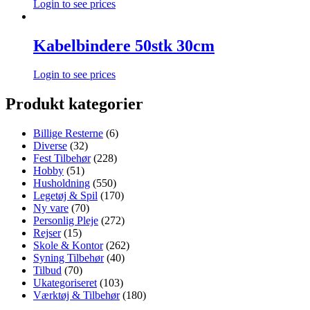
Login to see prices
Kabelbindere 50stk 30cm
Login to see prices
Produkt kategorier
Billige Resterne
(6)
Diverse
(32)
Fest Tilbehør
(228)
Hobby
(51)
Husholdning
(550)
Legetøj & Spil
(170)
Ny vare
(70)
Personlig Pleje
(272)
Rejser
(15)
Skole & Kontor
(262)
Syning Tilbehør
(40)
Tilbud
(70)
Ukategoriseret
(103)
Værktøj & Tilbehør
(180)