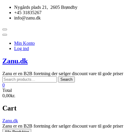
Skip
Nygårds plads 21, 2605 Brøndby
to
+45 31835267
content
info@zanu.dk
Topbar
Menu
Min Konto
Log ind
Zanu.dk
Zanu er en B2B foretning der sælger discount vare til gode priser
Search
Search
for:
0
Total
0,00kr.
Cart
Zanu.dk
Zanu er en B2B foretning der sælger discount vare til gode priser
Alle Produkter