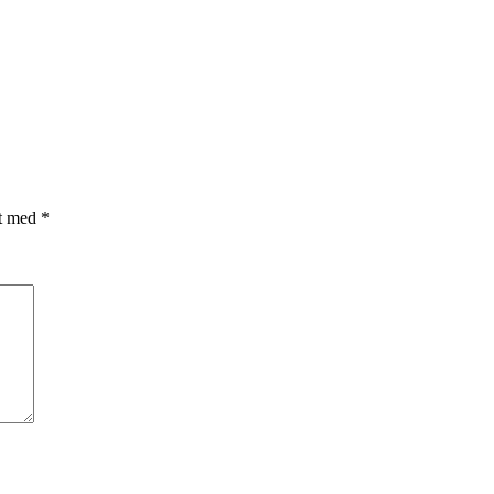
et med
*