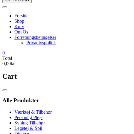
Forside
Shop
Kurv
Om Os
Forretningsbetingelser
Privatlivspolitik
0
Total
0,00kr.
Cart
Catalog
Menu
Alle Produkter
Værktøj & Tilbehør
Personlig Pleje
Syning Tilbehør
Legetøj & Spil
Diverse