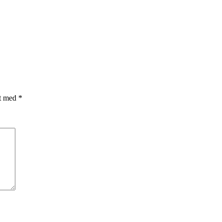
et med
*