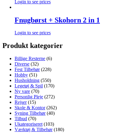
Login to see prices
Fnugbørst + Skohorn 2 in 1
Login to see prices
Produkt kategorier
Billige Resterne
(6)
Diverse
(32)
Fest Tilbehør
(228)
Hobby
(51)
Husholdning
(550)
Legetøj & Spil
(170)
Ny vare
(70)
Personlig Pleje
(272)
Rejser
(15)
Skole & Kontor
(262)
Syning Tilbehør
(40)
Tilbud
(70)
Ukategoriseret
(103)
Værktøj & Tilbehør
(180)