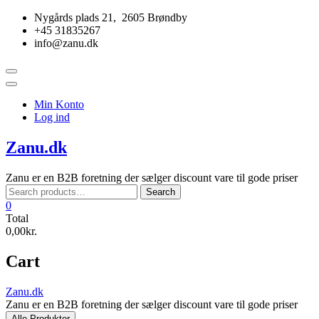
Skip
Nygårds plads 21, 2605 Brøndby
to
+45 31835267
content
info@zanu.dk
Topbar
Menu
Min Konto
Log ind
Zanu.dk
Zanu er en B2B foretning der sælger discount vare til gode priser
Search
Search
for:
0
Total
0,00kr.
Cart
Zanu.dk
Zanu er en B2B foretning der sælger discount vare til gode priser
Alle Produkter