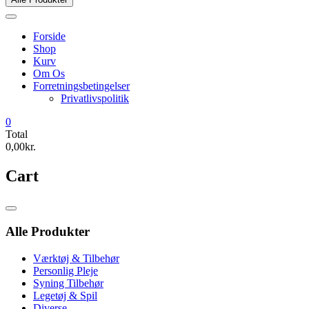
Forside
Shop
Kurv
Om Os
Forretningsbetingelser
Privatlivspolitik
0
Total
0,00kr.
Cart
Catalog
Menu
Alle Produkter
Værktøj & Tilbehør
Personlig Pleje
Syning Tilbehør
Legetøj & Spil
Diverse