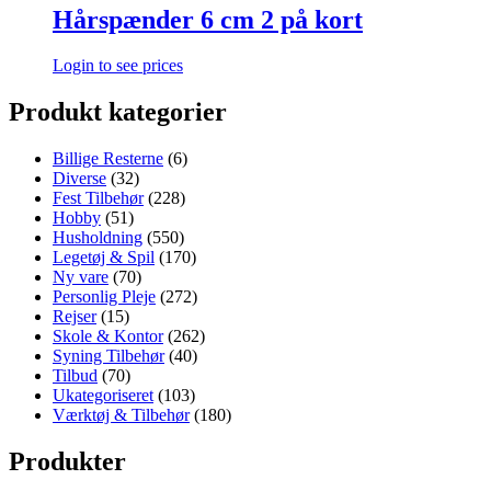
Hårspænder 6 cm 2 på kort
Login to see prices
Produkt kategorier
Billige Resterne
(6)
Diverse
(32)
Fest Tilbehør
(228)
Hobby
(51)
Husholdning
(550)
Legetøj & Spil
(170)
Ny vare
(70)
Personlig Pleje
(272)
Rejser
(15)
Skole & Kontor
(262)
Syning Tilbehør
(40)
Tilbud
(70)
Ukategoriseret
(103)
Værktøj & Tilbehør
(180)
Produkter