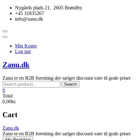
Skip
Nygårds plads 21, 2605 Brøndby
to
+45 31835267
content
info@zanu.dk
Topbar
Menu
Min Konto
Log ind
Zanu.dk
Zanu er en B2B foretning der sælger discount vare til gode priser
Search
Search
for:
0
Total
0,00kr.
Cart
Zanu.dk
Zanu er en B2B foretning der sælger discount vare til gode priser
Alle Produkter