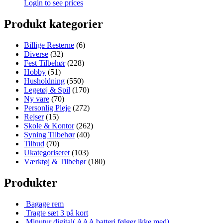
Login to see prices
Produkt kategorier
Billige Resterne
(6)
Diverse
(32)
Fest Tilbehør
(228)
Hobby
(51)
Husholdning
(550)
Legetøj & Spil
(170)
Ny vare
(70)
Personlig Pleje
(272)
Rejser
(15)
Skole & Kontor
(262)
Syning Tilbehør
(40)
Tilbud
(70)
Ukategoriseret
(103)
Værktøj & Tilbehør
(180)
Produkter
Bagage rem
Tragte sæt 3 på kort
Minutur digital( AAA batteri følger ikke med)