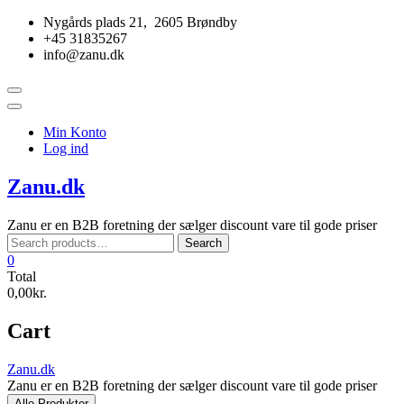
Skip
Nygårds plads 21, 2605 Brøndby
to
+45 31835267
content
info@zanu.dk
Topbar
Menu
Min Konto
Log ind
Zanu.dk
Zanu er en B2B foretning der sælger discount vare til gode priser
Search
Search
for:
0
Total
0,00kr.
Cart
Zanu.dk
Zanu er en B2B foretning der sælger discount vare til gode priser
Alle Produkter