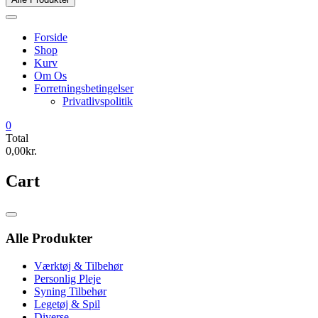
Forside
Shop
Kurv
Om Os
Forretningsbetingelser
Privatlivspolitik
0
Total
0,00kr.
Cart
Catalog
Menu
Alle Produkter
Værktøj & Tilbehør
Personlig Pleje
Syning Tilbehør
Legetøj & Spil
Diverse