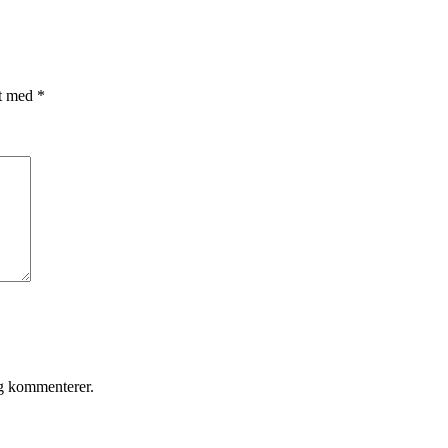
et med
*
eg kommenterer.