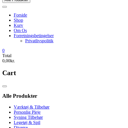
Forside
Shop
Kurv
Om Os
Forretningsbetingelser
Privatlivspolitik
0
Total
0,00kr.
Cart
Catalog
Menu
Alle Produkter
Værktøj & Tilbehør
Personlig Pleje
Syning Tilbehør
Legetøj & Spil
Diverse