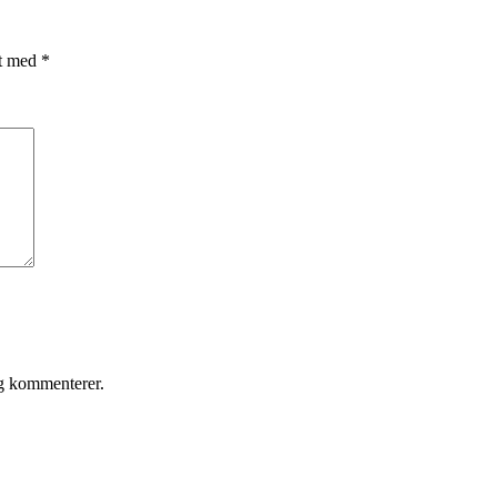
et med
*
eg kommenterer.