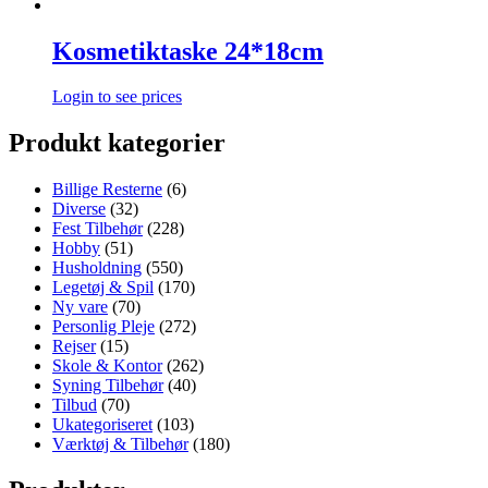
Kosmetiktaske 24*18cm
Login to see prices
Produkt kategorier
Billige Resterne
(6)
Diverse
(32)
Fest Tilbehør
(228)
Hobby
(51)
Husholdning
(550)
Legetøj & Spil
(170)
Ny vare
(70)
Personlig Pleje
(272)
Rejser
(15)
Skole & Kontor
(262)
Syning Tilbehør
(40)
Tilbud
(70)
Ukategoriseret
(103)
Værktøj & Tilbehør
(180)