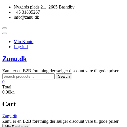
Skip
Nygårds plads 21, 2605 Brøndby
to
+45 31835267
content
info@zanu.dk
Topbar
Menu
Min Konto
Log ind
Zanu.dk
Zanu er en B2B foretning der sælger discount vare til gode priser
Search
Search
for:
0
Total
0,00kr.
Cart
Zanu.dk
Zanu er en B2B foretning der sælger discount vare til gode priser
Alle Produkter