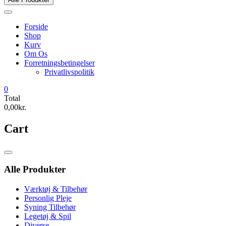
Forside
Shop
Kurv
Om Os
Forretningsbetingelser
Privatlivspolitik
0
Total
0,00kr.
Cart
Catalog
Menu
Alle Produkter
Værktøj & Tilbehør
Personlig Pleje
Syning Tilbehør
Legetøj & Spil
Diverse