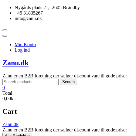
Skip
Nygårds plads 21, 2605 Brøndby
to
+45 31835267
content
info@zanu.dk
Topbar
Menu
Min Konto
Log ind
Zanu.dk
Zanu er en B2B foretning der sælger discount vare til gode priser
Search
Search
for:
0
Total
0,00kr.
Cart
Zanu.dk
Zanu er en B2B foretning der sælger discount vare til gode priser
Alle Produkter