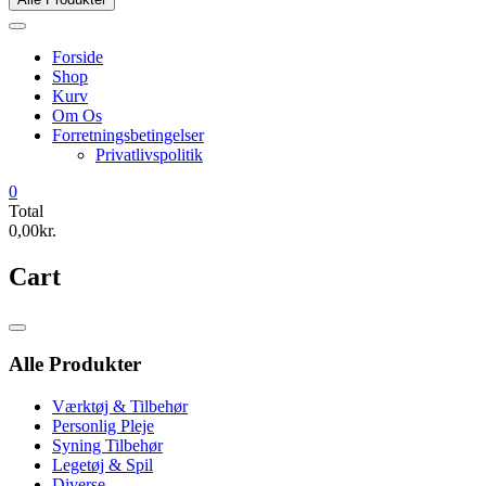
Forside
Shop
Kurv
Om Os
Forretningsbetingelser
Privatlivspolitik
0
Total
0,00kr.
Cart
Catalog
Menu
Alle Produkter
Værktøj & Tilbehør
Personlig Pleje
Syning Tilbehør
Legetøj & Spil
Diverse