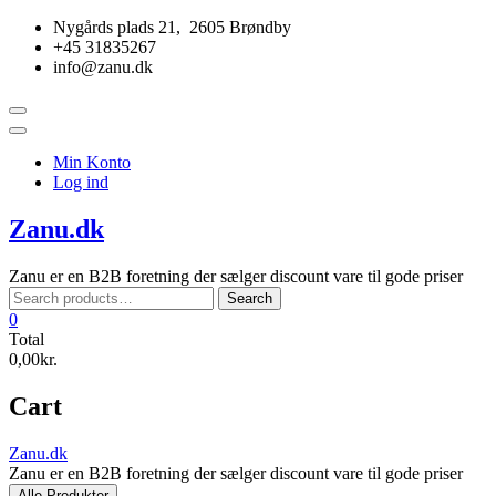
Skip
Nygårds plads 21, 2605 Brøndby
to
+45 31835267
content
info@zanu.dk
Topbar
Menu
Min Konto
Log ind
Zanu.dk
Zanu er en B2B foretning der sælger discount vare til gode priser
Search
Search
for:
0
Total
0,00kr.
Cart
Zanu.dk
Zanu er en B2B foretning der sælger discount vare til gode priser
Alle Produkter