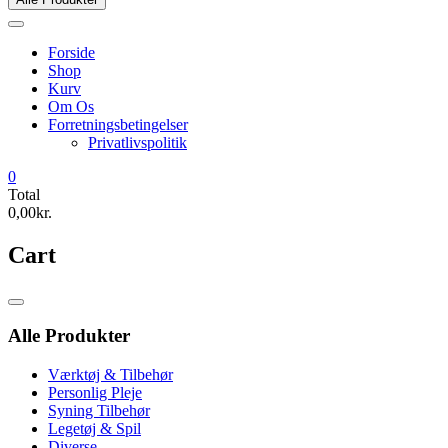
Forside
Shop
Kurv
Om Os
Forretningsbetingelser
Privatlivspolitik
0
Total
0,00kr.
Cart
Catalog
Menu
Alle Produkter
Værktøj & Tilbehør
Personlig Pleje
Syning Tilbehør
Legetøj & Spil
Diverse