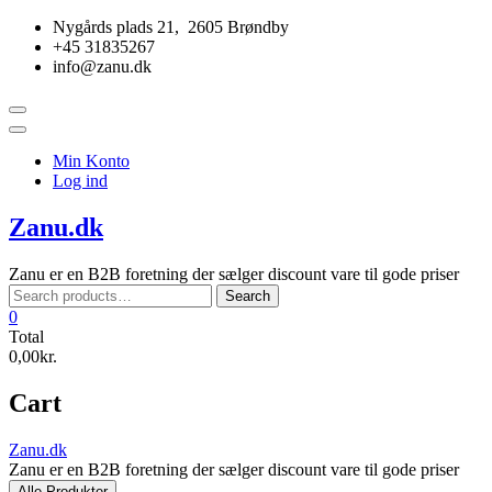
Skip
Nygårds plads 21, 2605 Brøndby
to
+45 31835267
content
info@zanu.dk
Topbar
Menu
Min Konto
Log ind
Zanu.dk
Zanu er en B2B foretning der sælger discount vare til gode priser
Search
Search
for:
0
Total
0,00kr.
Cart
Zanu.dk
Zanu er en B2B foretning der sælger discount vare til gode priser
Alle Produkter