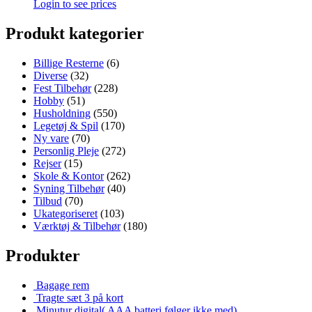
Login to see prices
Produkt kategorier
Billige Resterne
(6)
Diverse
(32)
Fest Tilbehør
(228)
Hobby
(51)
Husholdning
(550)
Legetøj & Spil
(170)
Ny vare
(70)
Personlig Pleje
(272)
Rejser
(15)
Skole & Kontor
(262)
Syning Tilbehør
(40)
Tilbud
(70)
Ukategoriseret
(103)
Værktøj & Tilbehør
(180)
Produkter
Bagage rem
Tragte sæt 3 på kort
Minutur digital( AAA batteri følger ikke med)