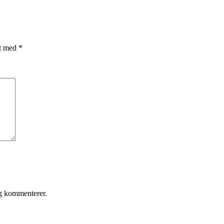
et med
*
eg kommenterer.