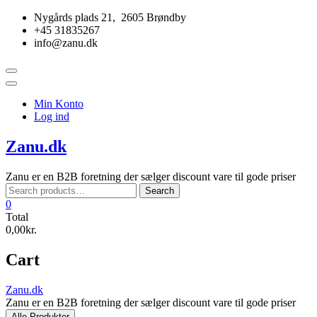
Skip
Nygårds plads 21, 2605 Brøndby
to
+45 31835267
content
info@zanu.dk
Topbar
Menu
Min Konto
Log ind
Zanu.dk
Zanu er en B2B foretning der sælger discount vare til gode priser
Search
Search
for:
0
Total
0,00kr.
Cart
Zanu.dk
Zanu er en B2B foretning der sælger discount vare til gode priser
Alle Produkter