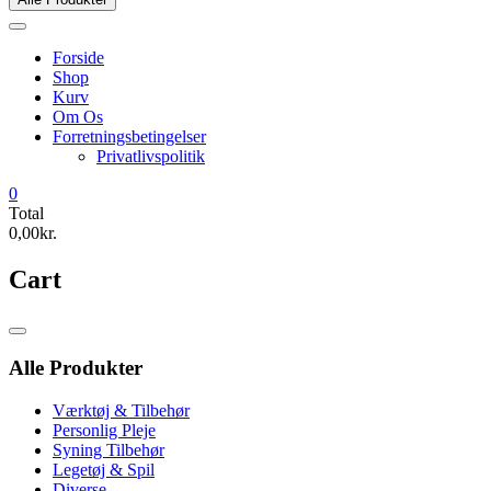
Forside
Shop
Kurv
Om Os
Forretningsbetingelser
Privatlivspolitik
0
Total
0,00kr.
Cart
Catalog
Menu
Alle Produkter
Værktøj & Tilbehør
Personlig Pleje
Syning Tilbehør
Legetøj & Spil
Diverse