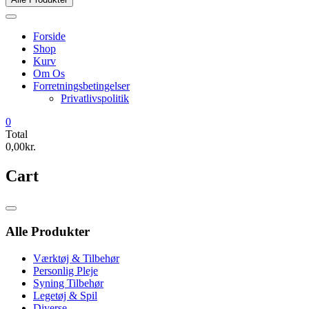
Forside
Shop
Kurv
Om Os
Forretningsbetingelser
Privatlivspolitik
0
Total
0,00kr.
Cart
Catalog
Menu
Alle Produkter
Værktøj & Tilbehør
Personlig Pleje
Syning Tilbehør
Legetøj & Spil
Diverse