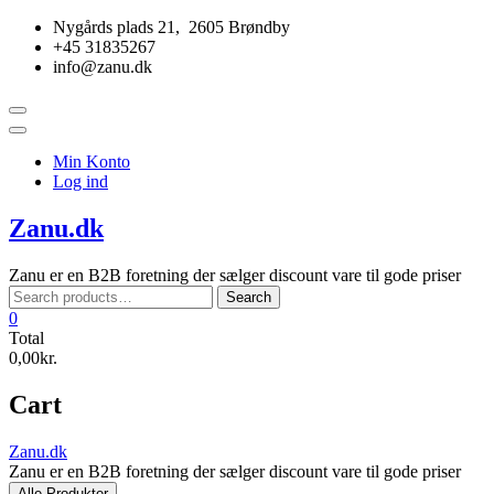
Skip
Nygårds plads 21, 2605 Brøndby
to
+45 31835267
content
info@zanu.dk
Topbar
Menu
Min Konto
Log ind
Zanu.dk
Zanu er en B2B foretning der sælger discount vare til gode priser
Search
Search
for:
0
Total
0,00kr.
Cart
Zanu.dk
Zanu er en B2B foretning der sælger discount vare til gode priser
Alle Produkter