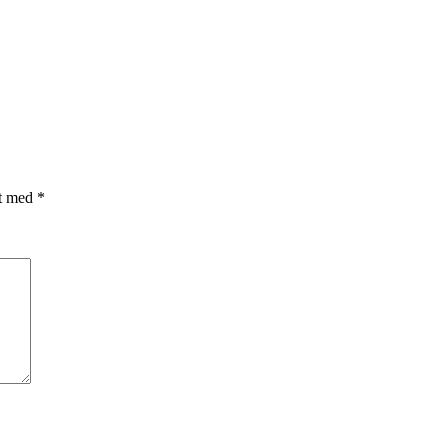
et med
*