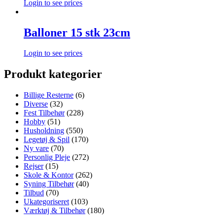
Login to see prices
Balloner 15 stk 23cm
Login to see prices
Produkt kategorier
Billige Resterne
(6)
Diverse
(32)
Fest Tilbehør
(228)
Hobby
(51)
Husholdning
(550)
Legetøj & Spil
(170)
Ny vare
(70)
Personlig Pleje
(272)
Rejser
(15)
Skole & Kontor
(262)
Syning Tilbehør
(40)
Tilbud
(70)
Ukategoriseret
(103)
Værktøj & Tilbehør
(180)