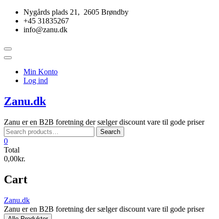
Skip
Nygårds plads 21, 2605 Brøndby
to
+45 31835267
content
info@zanu.dk
Topbar
Menu
Min Konto
Log ind
Zanu.dk
Zanu er en B2B foretning der sælger discount vare til gode priser
Search
Search
for:
0
Total
0,00kr.
Cart
Zanu.dk
Zanu er en B2B foretning der sælger discount vare til gode priser
Alle Produkter