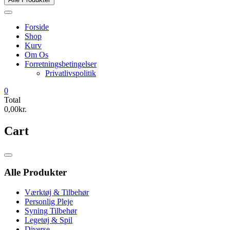
Forside
Shop
Kurv
Om Os
Forretningsbetingelser
Privatlivspolitik
0
Total
0,00kr.
Cart
Catalog
Menu
Alle Produkter
Værktøj & Tilbehør
Personlig Pleje
Syning Tilbehør
Legetøj & Spil
Diverse