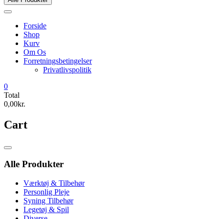
Forside
Shop
Kurv
Om Os
Forretningsbetingelser
Privatlivspolitik
0
Total
0,00kr.
Cart
Catalog
Menu
Alle Produkter
Værktøj & Tilbehør
Personlig Pleje
Syning Tilbehør
Legetøj & Spil
Diverse