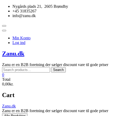
Skip
Nygårds plads 21, 2605 Brøndby
to
+45 31835267
content
info@zanu.dk
Topbar
Menu
Min Konto
Log ind
Zanu.dk
Zanu er en B2B foretning der sælger discount vare til gode priser
Search
Search
for:
0
Total
0,00kr.
Cart
Zanu.dk
Zanu er en B2B foretning der sælger discount vare til gode priser
Alle Produkter