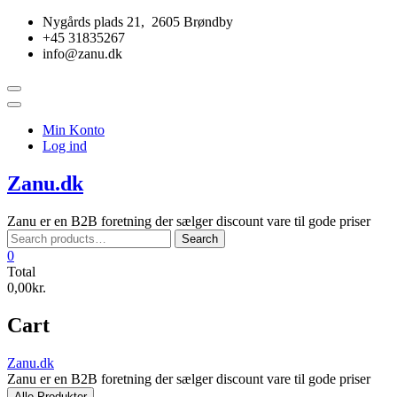
Skip
Nygårds plads 21, 2605 Brøndby
to
+45 31835267
content
info@zanu.dk
Topbar
Menu
Min Konto
Log ind
Zanu.dk
Zanu er en B2B foretning der sælger discount vare til gode priser
Search
Search
for:
0
Total
0,00kr.
Cart
Zanu.dk
Zanu er en B2B foretning der sælger discount vare til gode priser
Alle Produkter