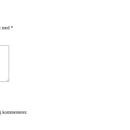
et med
*
eg kommenterer.