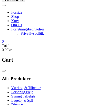
Forside
Shop
Kurv
Om Os
Forretningsbetingelser
Privatlivspolitik
0
Total
0,00kr.
Cart
Catalog
Menu
Alle Produkter
Værktøj & Tilbehør
Personlig Pleje
Syning Tilbehør
Legetøj & Spil
Diverse