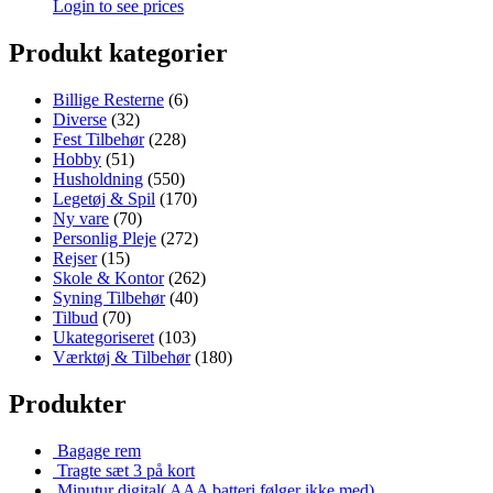
Login to see prices
Produkt kategorier
Billige Resterne
(6)
Diverse
(32)
Fest Tilbehør
(228)
Hobby
(51)
Husholdning
(550)
Legetøj & Spil
(170)
Ny vare
(70)
Personlig Pleje
(272)
Rejser
(15)
Skole & Kontor
(262)
Syning Tilbehør
(40)
Tilbud
(70)
Ukategoriseret
(103)
Værktøj & Tilbehør
(180)
Produkter
Bagage rem
Tragte sæt 3 på kort
Minutur digital( AAA batteri følger ikke med)