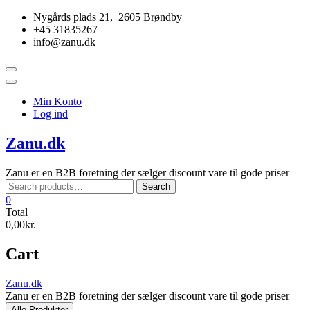
Skip
Nygårds plads 21, 2605 Brøndby
to
+45 31835267
content
info@zanu.dk
Topbar
Menu
Min Konto
Log ind
Zanu.dk
Zanu er en B2B foretning der sælger discount vare til gode priser
Search
Search
for:
0
Total
0,00kr.
Cart
Zanu.dk
Zanu er en B2B foretning der sælger discount vare til gode priser
Alle Produkter