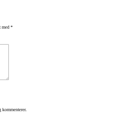
et med
*
eg kommenterer.