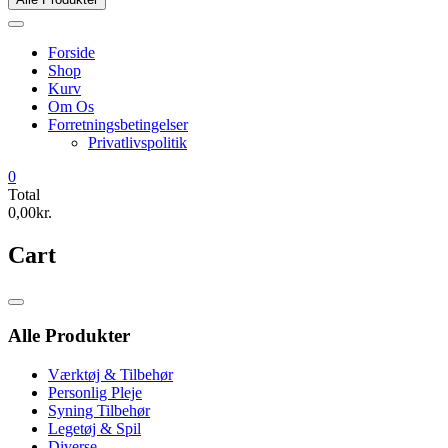
Forside
Shop
Kurv
Om Os
Forretningsbetingelser
Privatlivspolitik
0
Total
0,00kr.
Cart
Catalog
Menu
Alle Produkter
Værktøj & Tilbehør
Personlig Pleje
Syning Tilbehør
Legetøj & Spil
Diverse