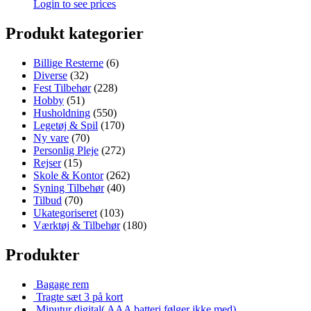
Login to see prices
Produkt kategorier
Billige Resterne
(6)
Diverse
(32)
Fest Tilbehør
(228)
Hobby
(51)
Husholdning
(550)
Legetøj & Spil
(170)
Ny vare
(70)
Personlig Pleje
(272)
Rejser
(15)
Skole & Kontor
(262)
Syning Tilbehør
(40)
Tilbud
(70)
Ukategoriseret
(103)
Værktøj & Tilbehør
(180)
Produkter
Bagage rem
Tragte sæt 3 på kort
Minutur digital( AAA batteri følger ikke med)