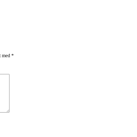
et med
*