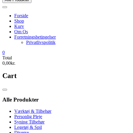
Forside
Shop
Kurv
Om Os
Forretningsbetingelser
Privatlivspolitik
0
Total
0,00kr.
Cart
Catalog
Menu
Alle Produkter
Værktøj & Tilbehør
Personlig Pleje
Syning Tilbehør
Legetøj & Spil
Diverse