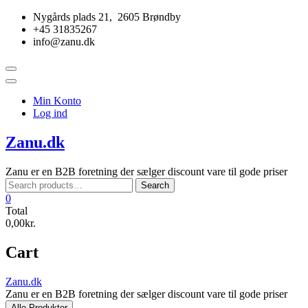
Skip
Nygårds plads 21, 2605 Brøndby
to
+45 31835267
content
info@zanu.dk
Topbar
Menu
Min Konto
Log ind
Zanu.dk
Zanu er en B2B foretning der sælger discount vare til gode priser
Search
Search
for:
0
Total
0,00kr.
Cart
Zanu.dk
Zanu er en B2B foretning der sælger discount vare til gode priser
Alle Produkter