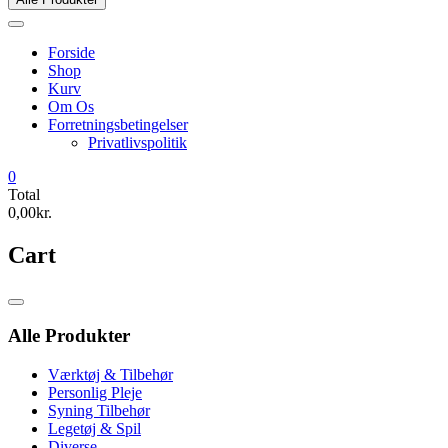
Forside
Shop
Kurv
Om Os
Forretningsbetingelser
Privatlivspolitik
0
Total
0,00kr.
Cart
Catalog
Menu
Alle Produkter
Værktøj & Tilbehør
Personlig Pleje
Syning Tilbehør
Legetøj & Spil
Diverse