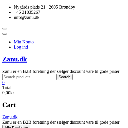
Skip
Nygårds plads 21, 2605 Brøndby
to
+45 31835267
content
info@zanu.dk
Topbar
Menu
Min Konto
Log ind
Zanu.dk
Zanu er en B2B foretning der sælger discount vare til gode priser
Search
Search
for:
0
Total
0,00kr.
Cart
Zanu.dk
Zanu er en B2B foretning der sælger discount vare til gode priser
Alle Produkter