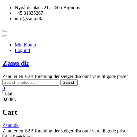
Skip
Nygårds plads 21, 2605 Brøndby
to
+45 31835267
content
info@zanu.dk
Topbar
Menu
Min Konto
Log ind
Zanu.dk
Zanu er en B2B foretning der sælger discount vare til gode priser
Search
Search
for:
0
Total
0,00kr.
Cart
Zanu.dk
Zanu er en B2B foretning der sælger discount vare til gode priser
Alle Produkter