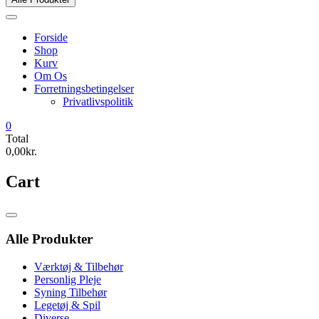
Forside
Shop
Kurv
Om Os
Forretningsbetingelser
Privatlivspolitik
0
Total
0,00kr.
Cart
Catalog
Menu
Alle Produkter
Værktøj & Tilbehør
Personlig Pleje
Syning Tilbehør
Legetøj & Spil
Diverse