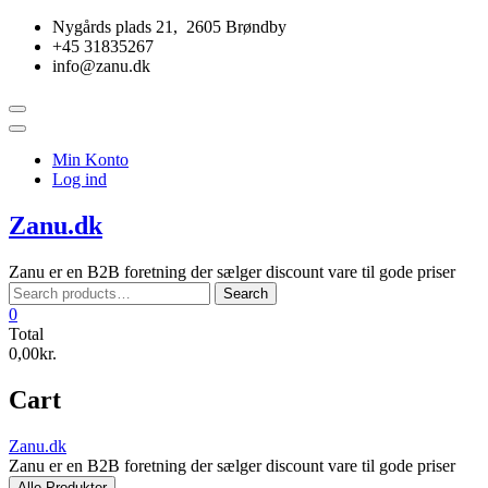
Skip
Nygårds plads 21, 2605 Brøndby
to
+45 31835267
content
info@zanu.dk
Topbar
Menu
Min Konto
Log ind
Zanu.dk
Zanu er en B2B foretning der sælger discount vare til gode priser
Search
Search
for:
0
Total
0,00kr.
Cart
Zanu.dk
Zanu er en B2B foretning der sælger discount vare til gode priser
Alle Produkter