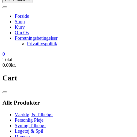
Forside
Shop
Kurv
Om Os
Forretningsbetingelser
Privatlivspolitik
0
Total
0,00kr.
Cart
Catalog
Menu
Alle Produkter
Værktøj & Tilbehør
Personlig Pleje
Syning Tilbehør
Legetøj & Spil
Diverse