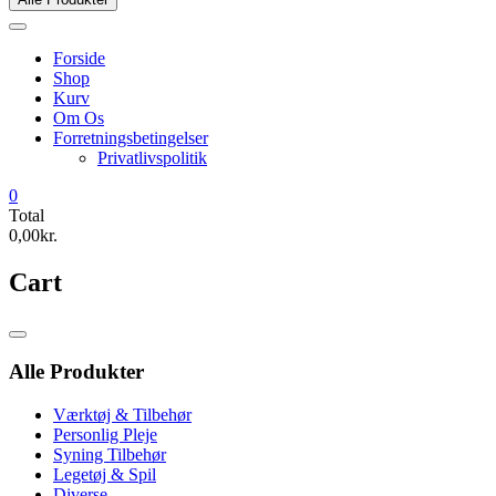
Forside
Shop
Kurv
Om Os
Forretningsbetingelser
Privatlivspolitik
0
Total
0,00kr.
Cart
Catalog
Menu
Alle Produkter
Værktøj & Tilbehør
Personlig Pleje
Syning Tilbehør
Legetøj & Spil
Diverse