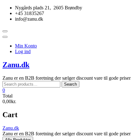
Skip
Nygårds plads 21, 2605 Brøndby
to
+45 31835267
content
info@zanu.dk
Topbar
Menu
Min Konto
Log ind
Zanu.dk
Zanu er en B2B foretning der sælger discount vare til gode priser
Search
Search
for:
0
Total
0,00kr.
Cart
Zanu.dk
Zanu er en B2B foretning der sælger discount vare til gode priser
Alle Produkter