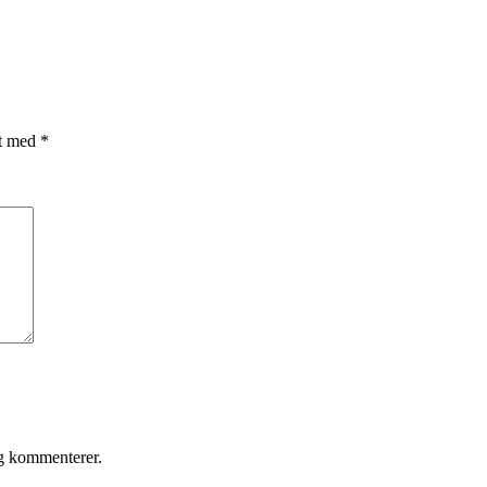
et med
*
eg kommenterer.