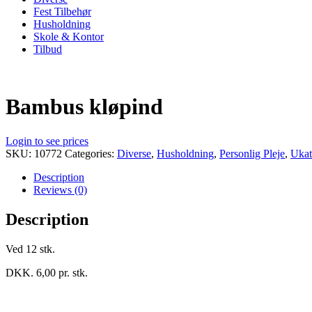
Fest Tilbehør
Husholdning
Skole & Kontor
Tilbud
Bambus kløpind
Login to see prices
SKU:
10772
Categories:
Diverse
,
Husholdning
,
Personlig Pleje
,
Ukat
Description
Reviews (0)
Description
Ved 12 stk.
DKK. 6,00 pr. stk.