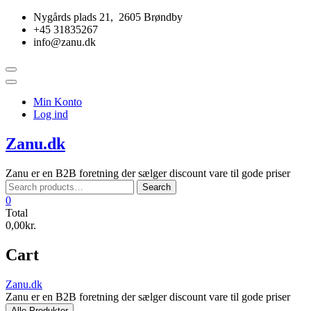
Skip
Nygårds plads 21, 2605 Brøndby
to
+45 31835267
content
info@zanu.dk
Topbar
Menu
Min Konto
Log ind
Zanu.dk
Zanu er en B2B foretning der sælger discount vare til gode priser
Search
Search
for:
0
Total
0,00kr.
Cart
Zanu.dk
Zanu er en B2B foretning der sælger discount vare til gode priser
Alle Produkter