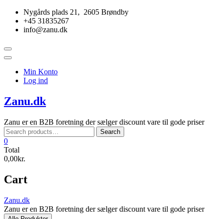
Skip
Nygårds plads 21, 2605 Brøndby
to
+45 31835267
content
info@zanu.dk
Topbar
Menu
Min Konto
Log ind
Zanu.dk
Zanu er en B2B foretning der sælger discount vare til gode priser
Search
Search
for:
0
Total
0,00kr.
Cart
Zanu.dk
Zanu er en B2B foretning der sælger discount vare til gode priser
Alle Produkter