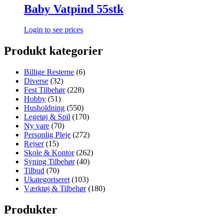
Baby Vatpind 55stk
Login to see prices
Produkt kategorier
Billige Resterne
(6)
Diverse
(32)
Fest Tilbehør
(228)
Hobby
(51)
Husholdning
(550)
Legetøj & Spil
(170)
Ny vare
(70)
Personlig Pleje
(272)
Rejser
(15)
Skole & Kontor
(262)
Syning Tilbehør
(40)
Tilbud
(70)
Ukategoriseret
(103)
Værktøj & Tilbehør
(180)
Produkter