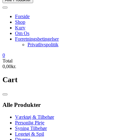
Forside
Shop
Kurv
Om Os
Forretningsbetingelser
Privatlivspolitik
0
Total
0,00kr.
Cart
Catalog
Menu
Alle Produkter
Værktøj & Tilbehør
Personlig Pleje
Syning Tilbehør
Legetøj & Spil
Diverse