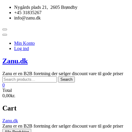
Skip
Nygårds plads 21, 2605 Brøndby
to
+45 31835267
content
info@zanu.dk
Topbar
Menu
Min Konto
Log ind
Zanu.dk
Zanu er en B2B foretning der sælger discount vare til gode priser
Search
Search
for:
0
Total
0,00kr.
Cart
Zanu.dk
Zanu er en B2B foretning der sælger discount vare til gode priser
Alle Produkter