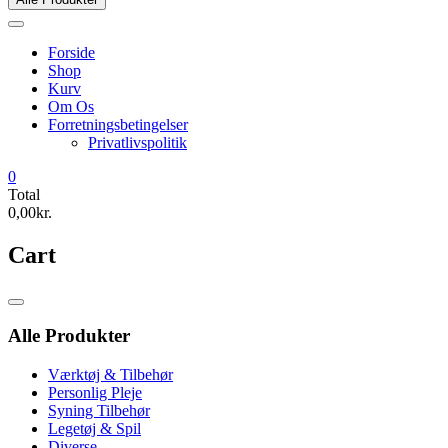
Forside
Shop
Kurv
Om Os
Forretningsbetingelser
Privatlivspolitik
0
Total
0,00kr.
Cart
Catalog
Menu
Alle Produkter
Værktøj & Tilbehør
Personlig Pleje
Syning Tilbehør
Legetøj & Spil
Diverse